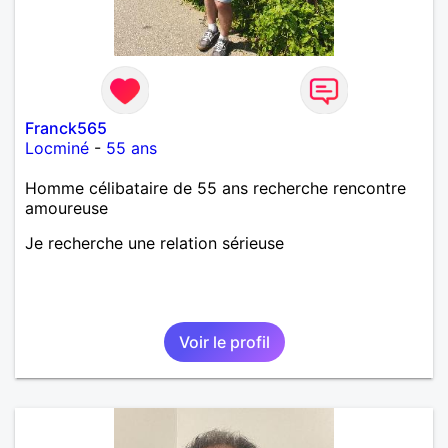
Néanmoins, je suis un tout petit peu maniaque ainsi
qu’impatient. J’essaye de faire des efforts. Rien de
bien dramatique ! Du moins je le pense……Je suis un
homme facile à vivre. À vous si vous le souhaitez,
d’apprendre à me connaître davantage. J’en serai
ravi….A très bientôt je l’espère.
Franck565
Locminé
-
55 ans
Homme célibataire de 55 ans recherche rencontre
amoureuse
Je recherche une relation sérieuse
Voir le profil