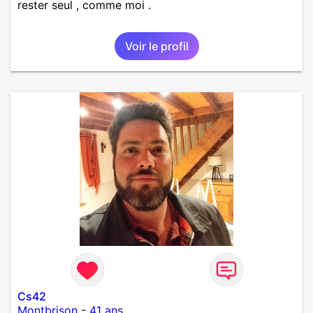
rester seul , comme moi .
Voir le profil
Cs42
Montbrison
-
41 ans