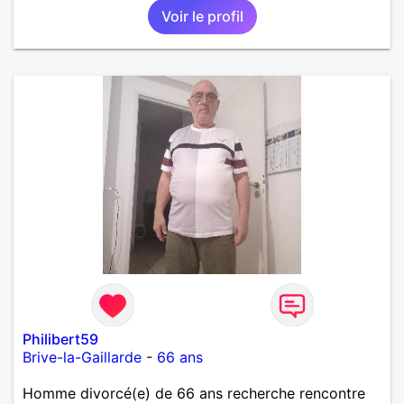
Voir le profil
dont je m’occupe en garde alternée. J’aime à peu
près tous les styles de musique. (Oui je suis pas
trop fan de Jul). Je fais du sport pour garder la
forme et plutôt agréable à regarder. (Enfin je le
pense en tout cas 😂)
Philibert59
Brive-la-Gaillarde
-
66 ans
Homme divorcé(e) de 66 ans recherche rencontre