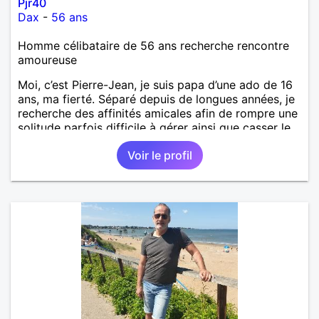
Pjr40
Dax
-
56 ans
Homme célibataire de 56 ans recherche rencontre
amoureuse
Moi, c’est Pierre-Jean, je suis papa d’une ado de 16
ans, ma fierté. Séparé depuis de longues années, je
recherche des affinités amicales afin de rompre une
solitude parfois difficile à gérer ainsi que casser le
vague à l’âme. L’amitié reste extrêmement
Voir le profil
importante à mes yeux mais peut se décliner en des
sentiments plus puissants. « Le temps fera son
œuvre » disait Arthur Schopenhauer, philosophe
allemand que j’adore. J’aime discuter sans pour
autant être trop locace. Je suis bourré de qualités
avec très peu de défauts. Je suis altruiste,
bienveillant, empathique, attentionné, honnête,
respectueux, doux de caractère et compréhensif : je
laisse « glisser » beaucoup de choses. Mais ne vous
m’éprenez pas Mesdames, si une personne que
j’aime me trahit une fois, il n’y aura pas de seconde
chance et je l’effacerai à « vitam eternam ».