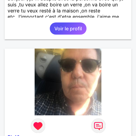
suis ,tu veux allez boire un verre ,on va boire un
verre tu veux resté à la maison ,on reste
etc...l'important c'est d'etre ensemble .j'aime me
balader , faire du sport , regarder des film , aller au
Voir le profil
théatre etc et j'aime par dessus tous rire