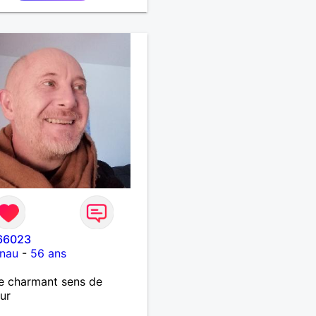
rise de tête.
66023
nau
-
56 ans
 charmant sens de
ur