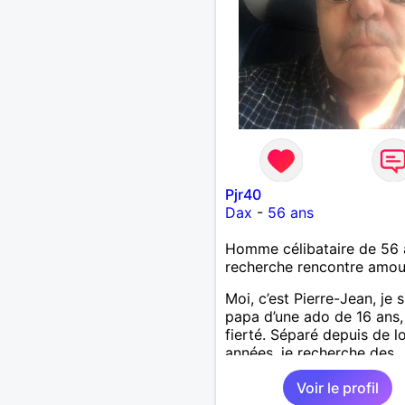
Pjr40
Dax
-
56 ans
Homme célibataire de 56 
recherche rencontre amo
Moi, c’est Pierre-Jean, je s
papa d’une ado de 16 ans
fierté. Séparé depuis de 
années, je recherche des
affinités amicales afin de
Voir le profil
rompre une solitude parfo