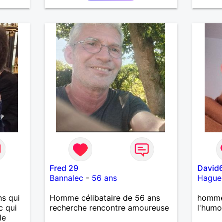
casser
sans p
reste
à mes
r en
ants.
e »
r,
’adore.
autant
bourré
 de
actère
hoses.
Fred 29
David
as
Bannalec
-
56 ans
Hague
ne que
 n’y
s qui
Homme célibataire de 56 ans
homme
ce et
c qui
recherche rencontre amoureuse
l'humo
le
suis un