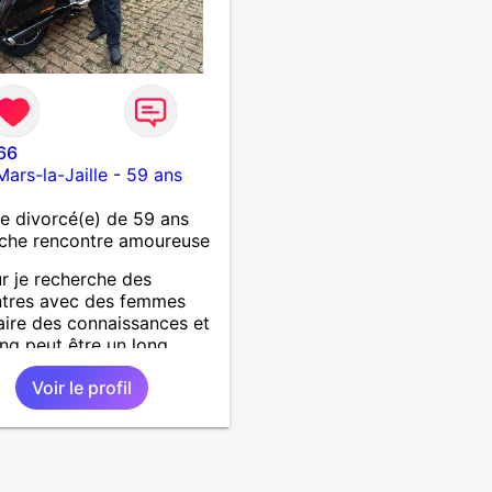
66
Mars-la-Jaille
-
59 ans
 divorcé(e) de 59 ans
che rencontre amoureuse
r je recherche des
ntres avec des femmes
aire des connaissances et
ling peut être un long
. Je laisse le destin nous
Voir le profil
. Je suis un homme simple
e et fidèle.