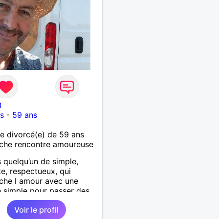
3
s
-
59 ans
 divorcé(e) de 59 ans
che rencontre amoureuse
s quelqu’un de simple,
e, respectueux, qui
che l amour avec une
 simple pour passer des
s agréables :discuter,
Voir le profil
r, visiter d’autres pays