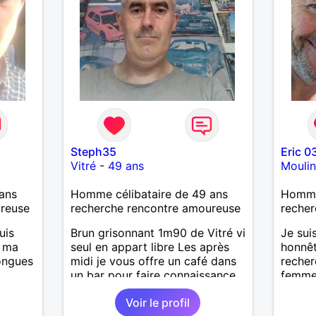
Steph35
Eric 0
Vitré
-
49 ans
Moulin
ans
Homme célibataire de 49 ans
Homme
ureuse
recherche rencontre amoureuse
recher
uis
Brun grisonnant 1m90 de Vitré vi
Je sui
, ma
seul en appart libre Les après
honnêt
longues
midi je vous offre un café dans
recher
un bar pour faire connaissance.
femme
moment
Voir le profil
is
voyage