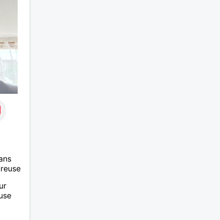
ans
ureuse
ur
use