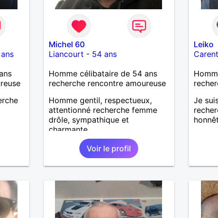
Michel 60
Leiko
 ans
Liancourt
-
54 ans
Caren
ans
Homme célibataire de 54 ans
Homme 
ureuse
recherche rencontre amoureuse
recher
herche
Homme gentil, respectueux,
Je sui
attentionné recherche femme
recher
drôle, sympathique et
honnêt
charmante
Voir le profil