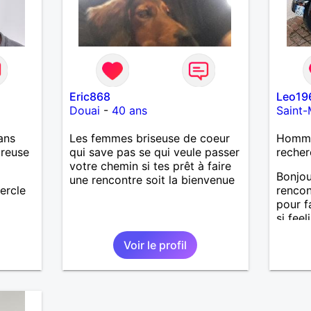
Eric868
Leo19
Douai
-
40 ans
Saint-
ans
Les femmes briseuse de coeur
Homme
ureuse
qui save pas se qui veule passer
recher
votre chemin si tes prêt à faire
Bonjou
une rencontre soit la bienvenue
ercle
renco
pour f
si fee
chemin
Voir le profil
guider
honnêt