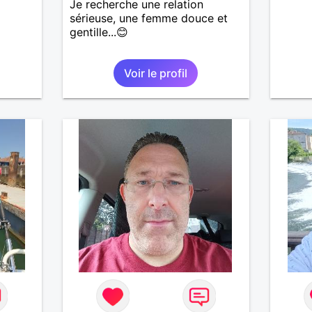
Je recherche une relation
nsi
sérieuse, une femme douce et
aire
gentille...😊
le
e
Voir le profil
us le
me
serai
père.