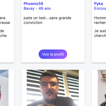
Phoenix59
Pyka
Bavay
-
49 ans
Encour
ans
juste un test....sans grande
Homme 
ureuse
conviction
recher
 de
Je sui
rche
cherch
Voir le profil