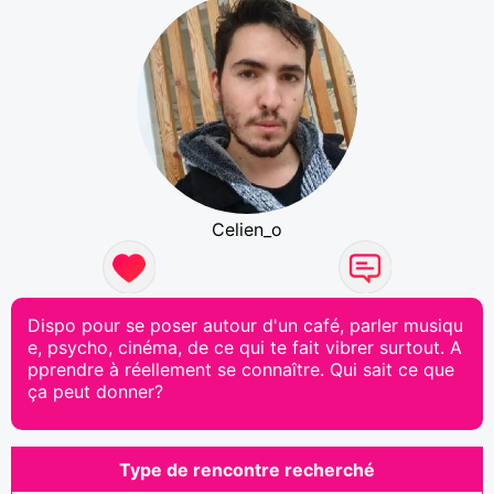
Celien_o
Dispo pour se poser autour d'un café, parler musiqu
e, psycho, cinéma, de ce qui te fait vibrer surtout. A
pprendre à réellement se connaître. Qui sait ce que
ça peut donner?
Type de rencontre recherché