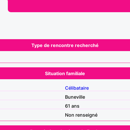
Type de rencontre recherché
Situation familiale
Célibataire
Buneville
61 ans
Non renseigné