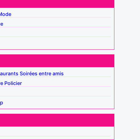
Mode
ve
aurants
Soirées entre amis
re
Policier
ap