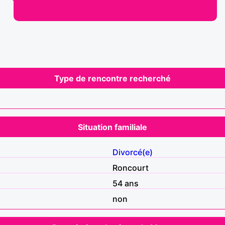
Type de rencontre recherché
Situation familiale
Divorcé(e)
Roncourt
54 ans
non