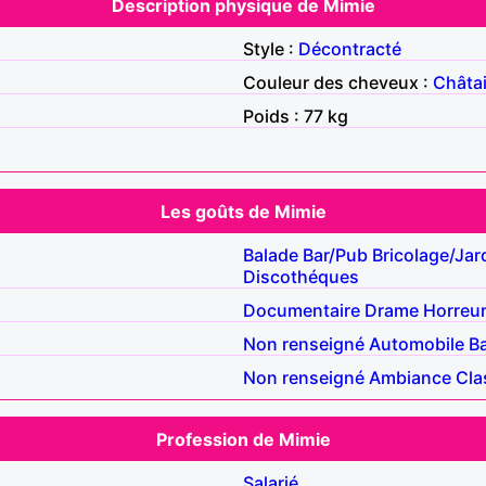
Description physique de Mimie
Style :
Décontracté
Couleur des cheveux :
Châta
Poids : 77 kg
Les goûts de Mimie
Balade
Bar/Pub
Bricolage/Jar
Discothéques
Documentaire
Drame
Horreu
Non renseigné
Automobile
B
Non renseigné
Ambiance
Cla
Profession de Mimie
Salarié