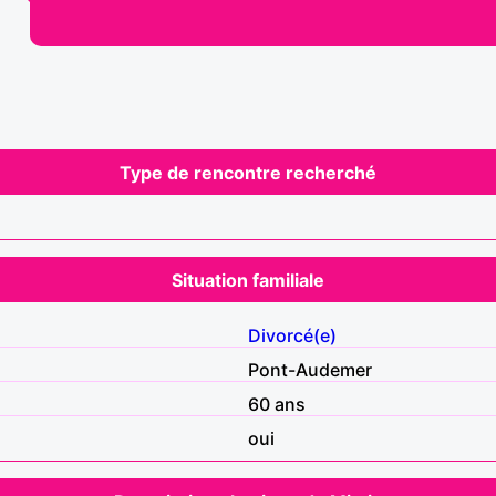
Type de rencontre recherché
Situation familiale
Divorcé(e)
Pont-Audemer
60 ans
oui