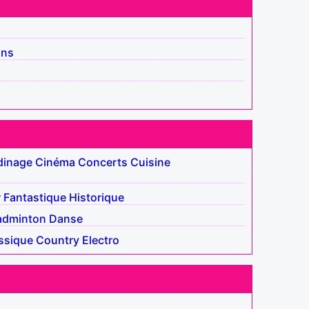
ins
dinage
Cinéma
Concerts
Cuisine
r
Fantastique
Historique
adminton
Danse
ssique
Country
Electro