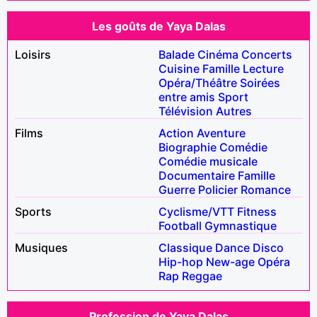
Les goûts de Yaya Dalas
Loisirs
Balade
Cinéma
Concerts
Cuisine
Famille
Lecture
Opéra/Théâtre
Soirées
entre amis
Sport
Télévision
Autres
Films
Action
Aventure
Biographie
Comédie
Comédie musicale
Documentaire
Famille
Guerre
Policier
Romance
Sports
Cyclisme/VTT
Fitness
Football
Gymnastique
Musiques
Classique
Dance
Disco
Hip-hop
New-age
Opéra
Rap
Reggae
Profession de Yaya Dalas