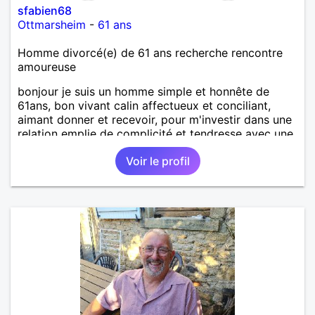
sfabien68
Ottmarsheim
-
61 ans
Homme divorcé(e) de 61 ans recherche rencontre
amoureuse
bonjour je suis un homme simple et honnête de
61ans, bon vivant calin affectueux et conciliant,
aimant donner et recevoir, pour m'investir dans une
relation emplie de complicité et tendresse avec une
femme simple ayant le désir d'une relation suivie et
Voir le profil
d'avancer main dans la main pour un bonheur
partagé.